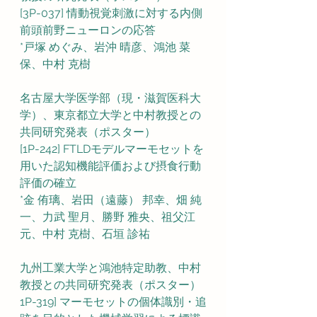
[3P-037] 情動視覚刺激に対する内側
前頭前野ニューロンの応答
*戸塚 めぐみ、岩沖 晴彦、鴻池 菜
保、中村 克樹
名古屋大学医学部（現・滋賀医科大
学）、東京都立大学と中村教授との
共同研究発表（ポスター）
[1P-242] FTLDモデルマーモセットを
用いた認知機能評価および摂食行動
評価の確立　　
*金 侑璃、岩田（遠藤） 邦幸、畑 純
一、力武 聖月、勝野 雅央、祖父江 
元、中村 克樹、石垣 診祐
九州工業大学と鴻池特定助教、中村
教授との共同研究発表（ポスター）
1P-319] マーモセットの個体識別・追