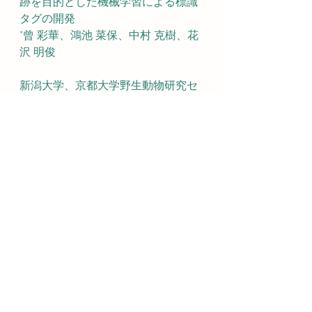
跡を目的とした機械学習による標識
タグの開発
*曾 彩華、鴻池 菜保、中村 克樹、花
沢 明俊
新潟大学、京都大学野生動物研究セ
ンターと鴻池特定助教、中村教授と
の共同研究発表（一般口演）
[3O05a1-01] ヒト脳進化により大脳
新皮質の感覚処理にかかる時間は延
長した：霊長類４種における無侵襲
の聴覚誘発電位計測による検討　
*伊藤 浩介、鴻池 菜保、禰占 雅史、
岩沖 晴彦、五十嵐 博中、平田 聡、
中村 克樹