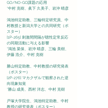
GO/NO-GO課題の応用
*中村 克樹、眞下 久美子、岩沖 晴彦
鴻池特定助教、三輪特定研究員、中
村教授と新潟大学との共同研究（ポ
スター）
[1P-265] 刺激間間隔が聴性定常反応
の同期活動に与える影響
*鴻池 菜保、岩沖 晴彦、三輪 美樹、
伊藤 浩介、中村 克樹
勝山特定助教、中村教授の研究発表
（ポスター）
[2P-276] マカクザルで観察された逆
向現象知覚
*勝山 成美、西村 洋志、中村 克樹
戸塚大学院生、鴻池特定助教、中村
教授の研究発表（ポスター）