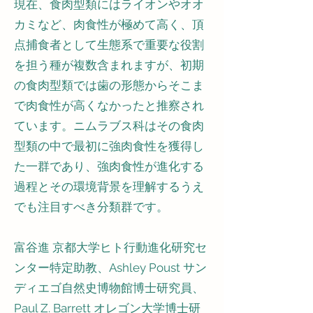
現在、食肉型類にはライオンやオオ
カミなど、肉食性が極めて高く、頂
点捕食者として生態系で重要な役割
を担う種が複数含まれますが、初期
の食肉型類では歯の形態からそこま
で肉食性が高くなかったと推察され
ています。ニムラブス科はその食肉
型類の中で最初に強肉食性を獲得し
た一群であり、強肉食性が進化する
過程とその環境背景を理解するうえ
でも注目すべき分類群です。
富谷進 京都大学ヒト行動進化研究セ
ンター特定助教、Ashley Poust サン
ディエゴ自然史博物館博士研究員、
Paul Z. Barrett オレゴン大学博士研