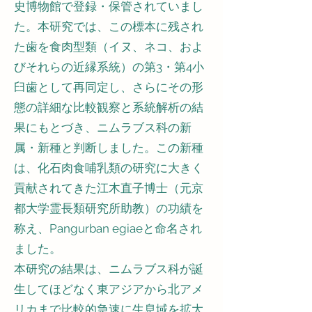
史博物館で登録・保管されていまし
た。本研究では、この標本に残され
た歯を食肉型類（イヌ、ネコ、およ
びそれらの近縁系統）の第3・第4小
臼歯として再同定し、さらにその形
態の詳細な比較観察と系統解析の結
果にもとづき、ニムラブス科の新
属・新種と判断しました。この新種
は、化石肉食哺乳類の研究に大きく
貢献されてきた江木直子博士（元京
都大学霊長類研究所助教）の功績を
称え、Pangurban egiaeと命名され
ました。
本研究の結果は、ニムラブス科が誕
生してほどなく東アジアから北アメ
リカまで比較的急速に生息域を拡大