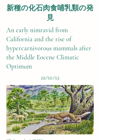
新種の化石肉食哺乳類の発
見
An early nimravid from
California and the rise of
hypercarnivorous mammals after
the Middle Eocene Climatic
Optimum
22/10/13