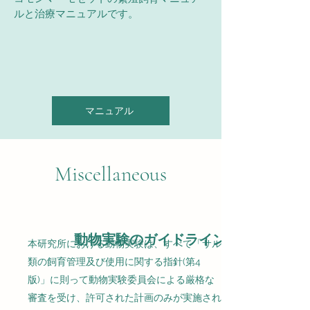
ルと治療マニュアルです。
マニュアル
Miscellaneous
動物実験のガイドライン
本研究所における動物実験は、すべて「サル
類の飼育管理及び使用に関する指針(第4
版)」に則って動物実験委員会による厳格な
審査を受け、許可された計画のみが実施され