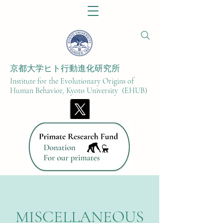
京都大学ヒト行動進化研究所​
Institute for the Evolutionary Origins of
Human Behavior, Kyoto University (EHUB)
MISCELLANEOUS