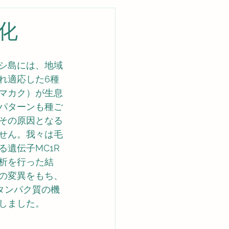
化
シ島には、地域
れ適応した6種
マカク）が生息
パターンも種ご
その原因となる
せん。我々は毛
遺伝子MC1R
析を行った結
の変異をもち、
タンパク質の機
しました。