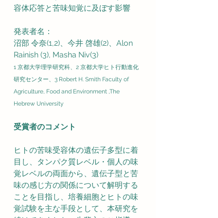
容体応答と苦味知覚に及ぼす影響
発表者名：
沼部 令奈(1,2)、今井 啓雄(2)、Alon 
Rainish (3), Masha Niv(3)
1 京都大学理学研究科、2 京都大学ヒト行動進化
研究センター、3 Robert H. Smith Faculty of 
Agriculture, Food and Environment ,The 
Hebrew University
受賞者のコメント
ヒトの苦味受容体の遺伝子多型に着
目し、タンパク質レベル・個人の味
覚レベルの両面から、遺伝子型と苦
味の感じ方の関係について解明する
ことを目指し、培養細胞とヒトの味
覚試験を主な手段として、本研究を