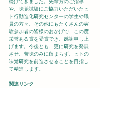
続けてきました。先輩方のご指導
や、味覚試験にご協力いただいたヒ
ト行動進化研究センターの学生や職
員の方々、その他にもたくさんの実
験参加者の皆様のおかげで、この度
栄誉ある賞を受賞でき、感謝申し上
げます。今後とも、更に研究を発展
させ、苦味のみに留まらず、ヒトの
味覚研究を前進させることを目指し
て精進します。
関連リンク
・日本味と匂学会第58回大会
https://www.kwcs.jp/jasts-
okayama58/